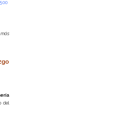
 500
, más
azgo
ería
o del