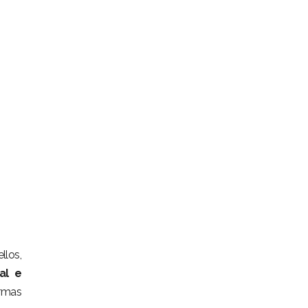
llos,
al e
ormas