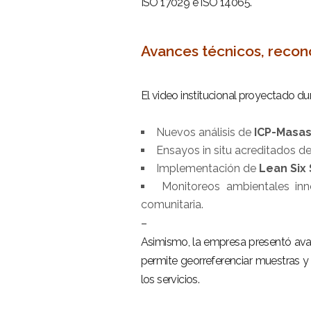
ISO 17029 e ISO 14065.
–
Avances técnicos, recon
–
El video institucional proyectado 
–
Nuevos análisis de
ICP-Masa
Ensayos in situ acreditados d
Implementación de
Lean Six
Monitoreos ambientales in
comunitaria.
–
Asimismo, la empresa presentó av
permite georreferenciar muestras y 
los servicios.
–