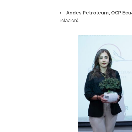
–
Andes Petroleum, OCP Ecua
relación).
–