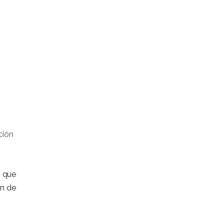
ción
o que
ón de