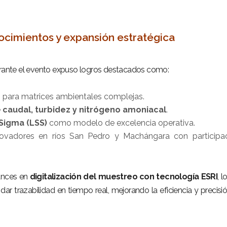
ocimientos y expansión estratégica
durante el evento expuso logros destacados como:
s
para matrices ambientales complejas.
e
caudal, turbidez y nitrógeno amoniacal
.
 Sigma (LSS)
como modelo de excelencia operativa.
novadores en ríos San Pedro y Machángara con participa
ances en
digitalización del muestreo con tecnología ESRI
, l
dar trazabilidad en tiempo real, mejorando la eficiencia y precisi