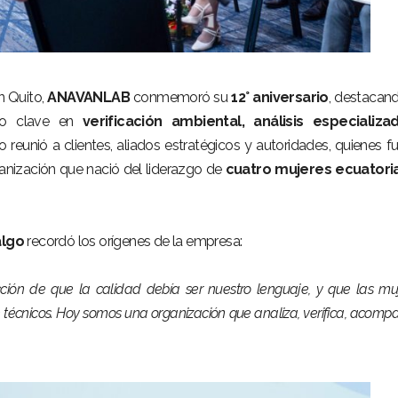
n Quito,
ANAVANLAB
conmemoró su
12° aniversario
, destacan
co clave en
verificación ambiental, análisis especializa
o reunió a clientes, aliados estratégicos y autoridades, quienes f
ganización que nació del liderazgo de
cuatro mujeres ecuatori
algo
recordó los orígenes de la empresa:
ión de que la calidad debía ser nuestro lenguaje, y que las mu
 técnicos. Hoy somos una organización que analiza, verifica, acomp