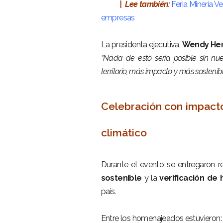
| Lee también:
Feria Minería 
empresas
–
La presidenta ejecutiva,
Wendy Her
“Nada de esto sería posible sin nu
territorio, más impacto y más sostenib
–
Celebración con impacto:
climático
–
Durante el evento se entregaron 
sostenible
y la
verificación de
país.
–
Entre los homenajeados estuvieron: