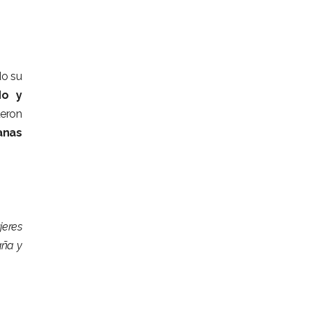
do su
do y
ueron
anas
jeres
aña y