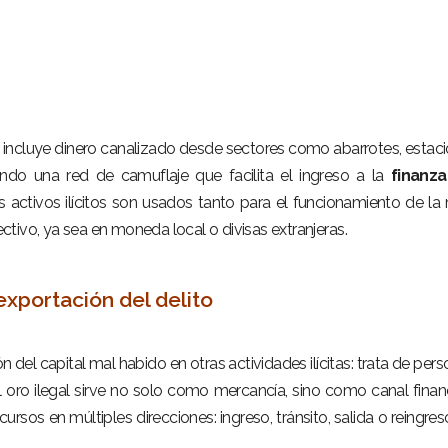
gal incluye dinero canalizado desde sectores como abarrotes, estac
ando una red de camuflaje que facilita el ingreso a la
finanza
os activos ilícitos son usados tanto para el funcionamiento de la
tivo, ya sea en moneda local o divisas extranjeras.
exportación del delito
n del capital mal habido en otras actividades ilícitas: trata de pers
l oro ilegal sirve no solo como mercancía, sino como canal finan
ursos en múltiples direcciones: ingreso, tránsito, salida o reingres