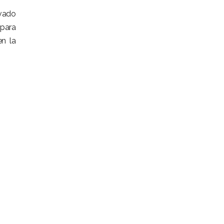
avado
 para
en la