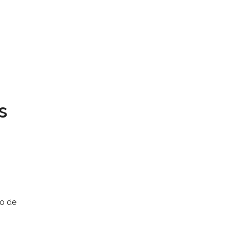
s
do de