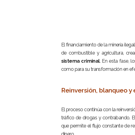
–
El financiamiento de la minería ile
de combustible y agricultura, cre
sistema criminal
. En esta fase, l
como para su transformación en efec
–
Reinversión, blanqueo y 
–
El proceso continúa con la reinversió
tráfico de drogas y contrabando. E
que permite el flujo constante de rec
dinero.