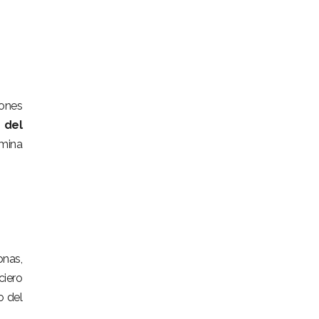
iones
 del
 mina
onas,
ciero
o del