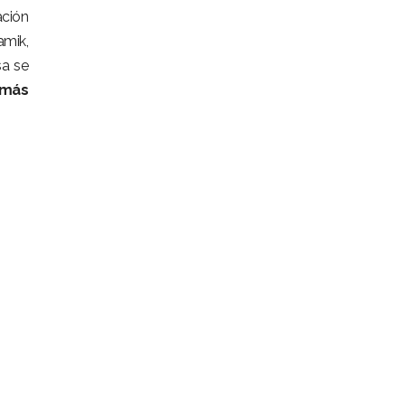
ación
amik,
sa se
 más