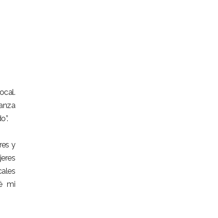
ocal.
ianza
o”.
res y
jeres
cales
é mi