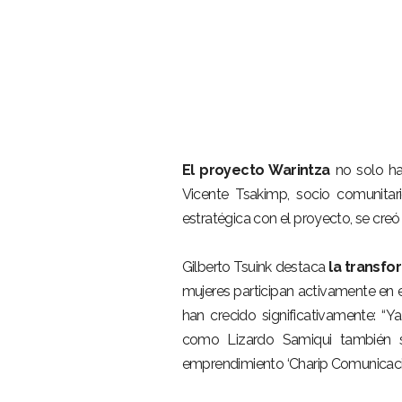
–
El proyecto Warintza
no solo ha 
Vicente Tsakimp, socio comunitar
estratégica con el proyecto, se creó
–
Gilberto Tsuink destaca
la transfo
mujeres participan activamente en 
han crecido significativamente:
como Lizardo Samiqui también se
emprendimiento ‘Charip Comunicació
–