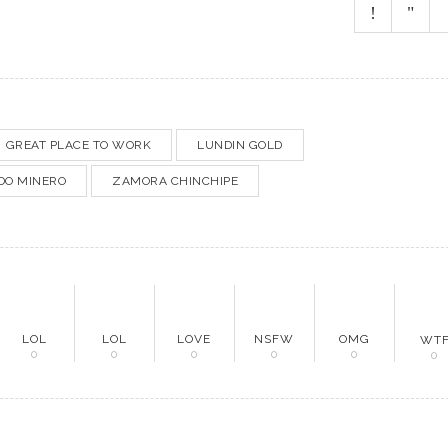
do Minero
cias
evistas
culos
GREAT PLACE TO WORK
LUNDIN GOLD
O MINERO
ZAMORA CHINCHIPE
tacto
LOL
LOL
LOVE
NSFW
OMG
WT
0
0
0
0
0
0