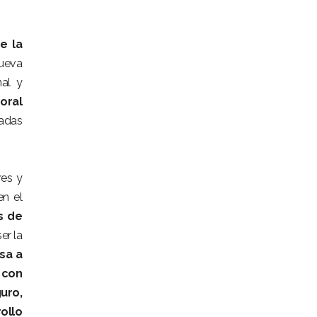
e la
nueva
nal y
oral
radas
res y
en el
s de
er la
sa a
 con
uro,
rollo