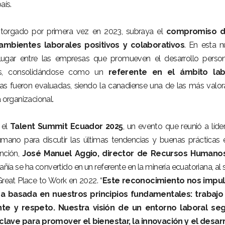
aís.
otorgado por primera vez en 2023, subraya el
compromiso d
mbientes laborales positivos y colaborativos
. En esta 
 lugar entre las empresas que promueven el desarrollo perso
res, consolidándose como un
referente en el ámbito lab
sas fueron evaluadas, siendo la canadiense una de las más valo
a organizacional.
 el
Talent Summit Ecuador 2025
, un evento que reunió a líde
umano para discutir las últimas tendencias y buenas prácticas 
ención,
José Manuel Aggio, director de Recursos Humano
ía se ha convertido en un referente en la minería ecuatoriana, al s
Great Place to Work en 2022. “
Este reconocimiento nos impul
ra basada en nuestros principios fundamentales: trabajo
te y respeto. Nuestra visión de un entorno laboral seg
 clave para promover el bienestar, la innovación y el desar