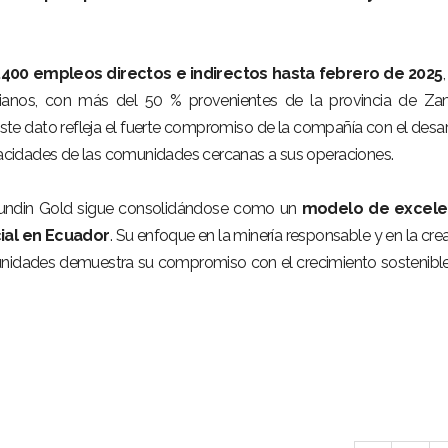
.400 empleos directos e indirectos hasta febrero de 2025
ianos, con más del 50 % provenientes de la provincia de Za
Este dato refleja el fuerte compromiso de la compañía con el desar
apacidades de las comunidades cercanas a sus operaciones.
Lundin Gold sigue consolidándose como un
modelo de excele
ial en Ecuador
. Su enfoque en la minería responsable y en la cre
unidades demuestra su compromiso con el crecimiento sostenible
NÚ PRINCIPAL
PUBLICIDAD
o