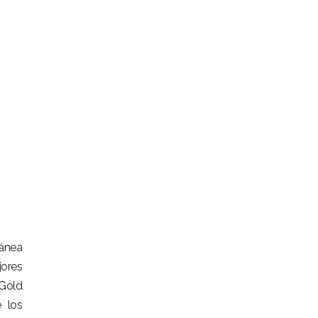
ránea
jores
 Gold
 los