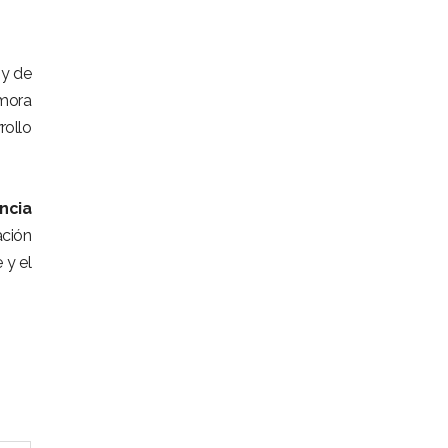
, y de
mora
rollo
ncia
ación
 y el
CONTÁCTANOS