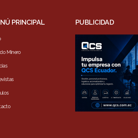
NÚ PRINCIPAL
PUBLICIDAD
o
do Minero
cias
evistas
culos
tacto