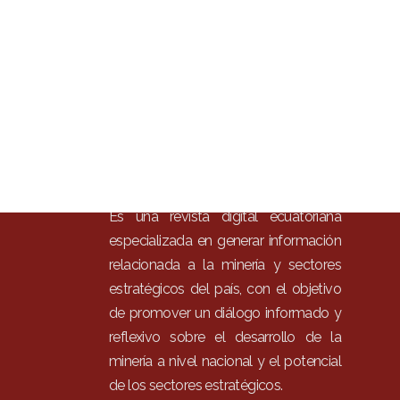
Inici
Mun
Noti
Entr
Artí
Con
Es una revista digital ecuatoriana
especializada en generar información
relacionada a la minería y sectores
estratégicos del país, con el objetivo
de promover un diálogo informado y
reflexivo sobre el desarrollo de la
minería a nivel nacional y el potencial
de los sectores estratégicos.