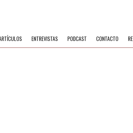
S
a
ARTÍCULOS
ENTREVISTAS
PODCAST
CONTACTO
RE
NÚ PRINCIPAL
PUBLICIDAD