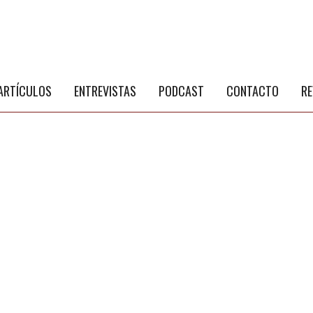
S
a
ARTÍCULOS
ENTREVISTAS
PODCAST
CONTACTO
RE
NÚ PRINCIPAL
PUBLICIDAD