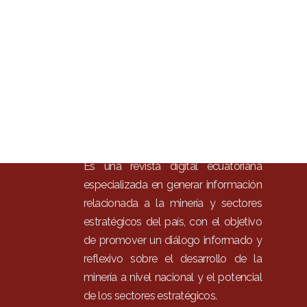
Inici
Mun
Noti
Entr
Artí
Con
Es una revista digital ecuatoriana
especializada en generar información
relacionada a la minería y sectores
estratégicos del país, con el objetivo
de promover un diálogo informado y
reflexivo sobre el desarrollo de la
minería a nivel nacional y el potencial
de los sectores estratégicos.