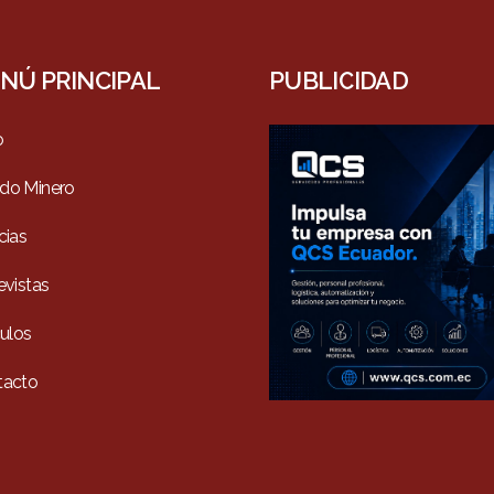
NÚ PRINCIPAL
PUBLICIDAD
o
do Minero
cias
evistas
culos
tacto