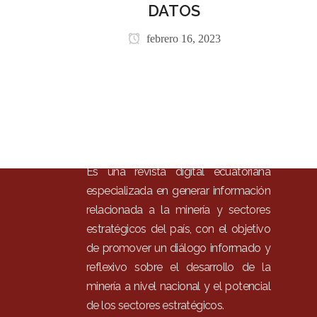
Inici
DATOS
Mun
febrero 16, 2023
Noti
Entr
Artí
Con
Es una revista digital ecuatoriana
especializada en generar información
relacionada a la minería y sectores
estratégicos del país, con el objetivo
de promover un diálogo informado y
reflexivo sobre el desarrollo de la
minería a nivel nacional y el potencial
de los sectores estratégicos.