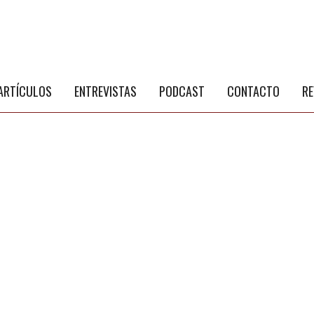
S
a
ARTÍCULOS
ENTREVISTAS
PODCAST
CONTACTO
RE
NÚ PRINCIPAL
PUBLICIDAD