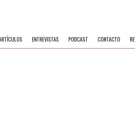
S
a
ARTÍCULOS
ENTREVISTAS
PODCAST
CONTACTO
RE
NÚ PRINCIPAL
PUBLICIDAD