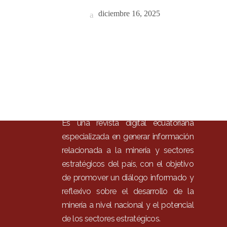
Inici
diciembre 16, 2025
Mun
Noti
Entr
Artí
Con
Es una revista digital ecuatoriana
especializada en generar información
relacionada a la minería y sectores
estratégicos del país, con el objetivo
de promover un diálogo informado y
reflexivo sobre el desarrollo de la
minería a nivel nacional y el potencial
de los sectores estratégicos.