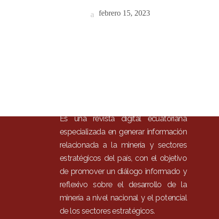
Inici
febrero 15, 2023
Mun
Noti
Entr
Artí
Con
Es una revista digital ecuatoriana
especializada en generar información
relacionada a la minería y sectores
estratégicos del país, con el objetivo
de promover un diálogo informado y
reflexivo sobre el desarrollo de la
minería a nivel nacional y el potencial
de los sectores estratégicos.