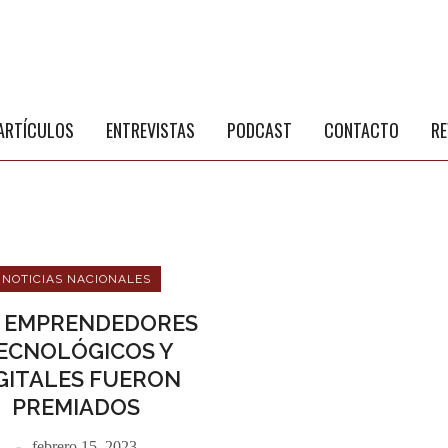
S
a
ARTÍCULOS
ENTREVISTAS
PODCAST
CONTACTO
RE
NOTICIAS NACIONALES
 EMPRENDEDORES
ECNOLÓGICOS Y
GITALES FUERON
NÚ PRINCIPAL
PUBLICIDAD
PREMIADOS
febrero 15, 2023