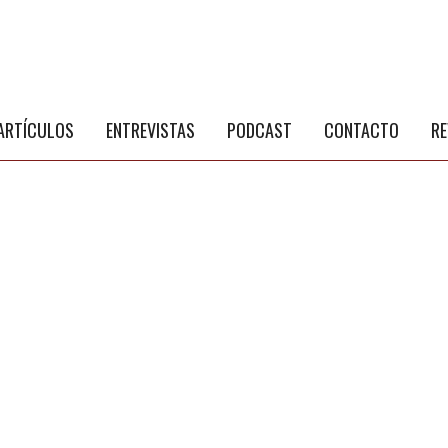
S
a
ARTÍCULOS
ENTREVISTAS
PODCAST
CONTACTO
RE
NÚ PRINCIPAL
PUBLICIDAD