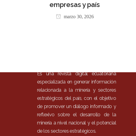
Inici
empresas y país
Mun
marzo 30, 2026
Noti
Entr
Artí
Con
Es una revista digital ecuatoriana
especializada en generar información
relacionada a la minería y sectores
estratégicos del país, con el objetivo
de promover un diálogo informado y
reflexivo sobre el desarrollo de la
minería a nivel nacional y el potencial
de los sectores estratégicos.