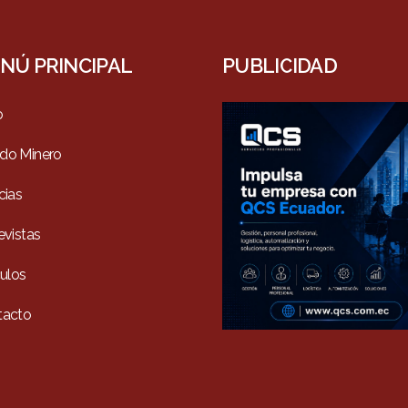
NÚ PRINCIPAL
PUBLICIDAD
o
do Minero
cias
evistas
culos
tacto