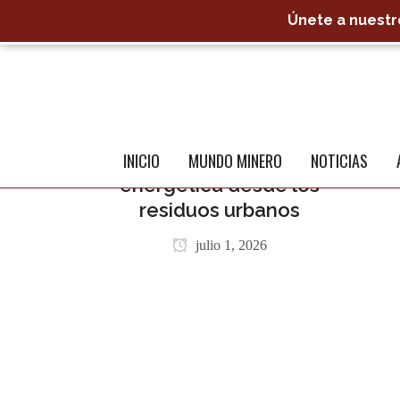
Únete a nuestro
NOTICIAS NACIONALES
Ciencia ecuatoriana
abre una oportunidad
INICIO
MUNDO MINERO
NOTICIAS
energética desde los
residuos urbanos
julio 1, 2026
ME