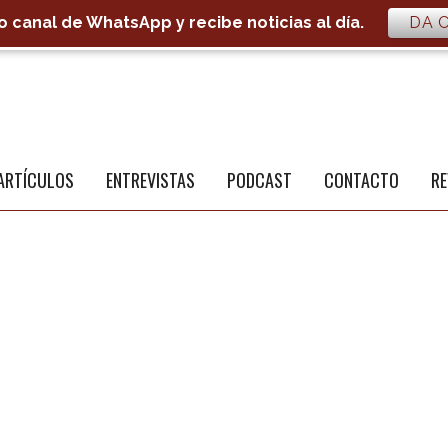
 canal de WhatsApp y recibe noticias al día.
DA C
S
a
ARTÍCULOS
ENTREVISTAS
PODCAST
CONTACTO
RE
NÚ PRINCIPAL
PUBLICIDAD