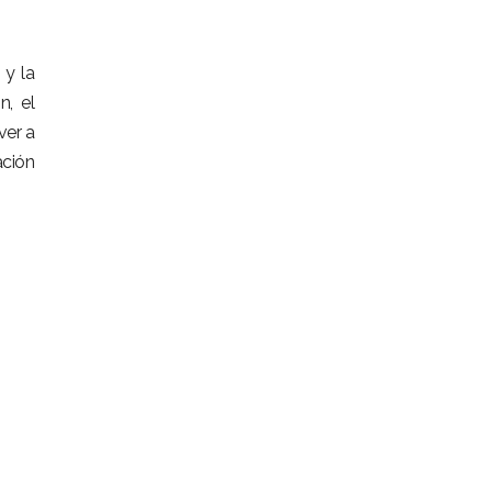
 y la
n, el
ver a
ación