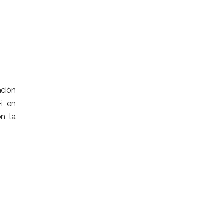
ación
+i en
on la