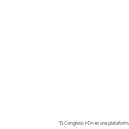
–
“El Congreso I+D+i es una plataforma