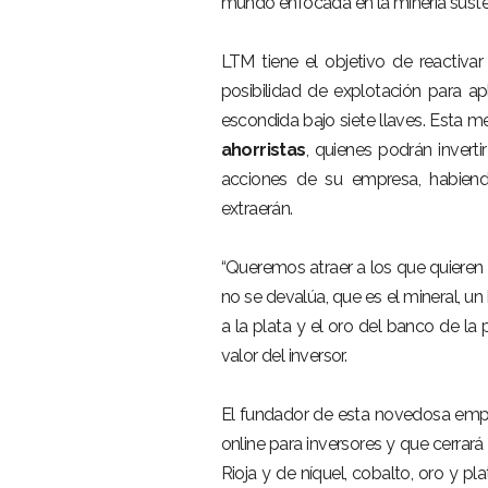
mundo enfocada en la minería suste
LTM tiene el objetivo de reactiva
posibilidad de explotación para a
escondida bajo siete llaves. Esta 
ahorristas
, quienes podrán invert
acciones de su empresa, habiendo
extraerán.
“Queremos atraer a los que quieren i
no se devalúa, que es el mineral, u
a la plata y el oro del banco de la
valor del inversor.
El fundador de esta novedosa empr
online para inversores y que cerrar
Rioja y de níquel, cobalto, oro y pl