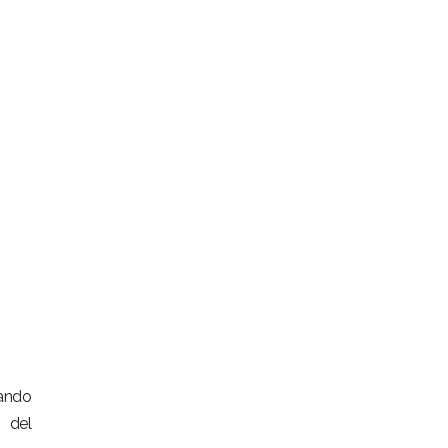
mando
 del