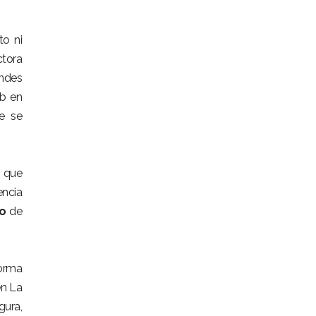
to ni
ctora
andes
eb en
ue se
o que
encia
io
de
forma
en La
gura,