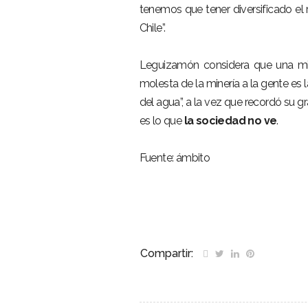
tenemos que tener diversificado el 
Chile”.
Leguizamón considera que una m
molesta de la minería a la gente es
del agua”, a la vez que recordó su g
es lo que
la sociedad no ve
.
Fuente: ámbito
Compartir: