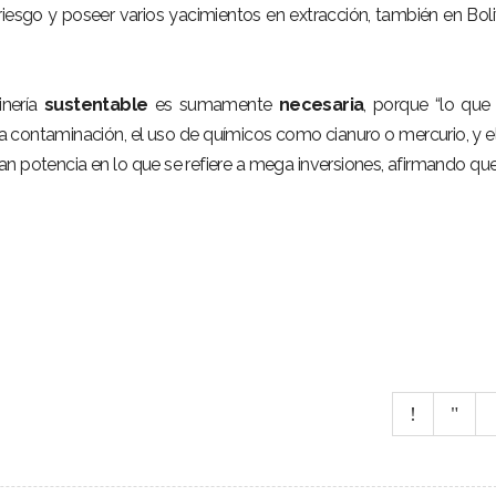
riesgo y poseer varios yacimientos en extracción, también en Boli
inería
sustentable
es sumamente
necesaria
, porque “lo qu
 la contaminación, el uso de químicos como cianuro o mercurio, y e
ran potencia en lo que se refiere a mega inversiones, afirmando qu