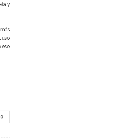
via y
e más
l uso
e eso
0