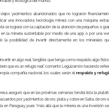
ntable y ecológica del mundo.
r viejos yacimientos abandonados que no lograron financiamien
plicar una innovadora tecnología minera con una máquina extra
meta se logrará con la captación de la atención de pequeños o gr
ir en la minería sustentable por medio de una app o por una w
 la posibilidad de invertir directamente en los minerales q
nvertir en algo real, tangible, que tenga como respaldo algo físic
n bien que es un refugio real”, comentó Leguizamón haciendo refer
 propia compañía nacional, los cuales serán el
respaldo y refug
esa aseguró que en las próximas semanas tendrá lista la plata
á acuerdos por yacimientos de oro, plata y cobre en Salta, de oro 
ata en Paraguay, pues “más allá que la minería es una inversión se