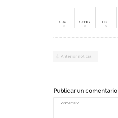
ME
COOL
GEEKY
LIKE
0
0
0
Inici
Mun
Anterior noticia
Noti
Entr
Artí
Publicar un comentario
Con
Es una revista digital ecuatoriana
especializada en generar información
relacionada a la minería y sectores