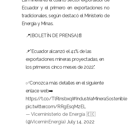
Ecuador y el primero en exportaciones no
tradicionales, según destacó el Ministerio de
Energía y Minas.
📍[BOLETÍN DE PRENSA]📄
📌"Ecuador alcanzó el 41% de las
exportaciones mineras proyectadas, en
los primeros cinco meses de 2022".
✅Conozca más detalles en el siguiente
enlace web➡️
https://t.co/TlRlnsbxqI
#IndustriaMineraSostenible
pic.twitter.com/RRgEsqM2EL
— Viceministerio de Energía 🇪🇨
(@ViceminEnergia)
July 14, 2022