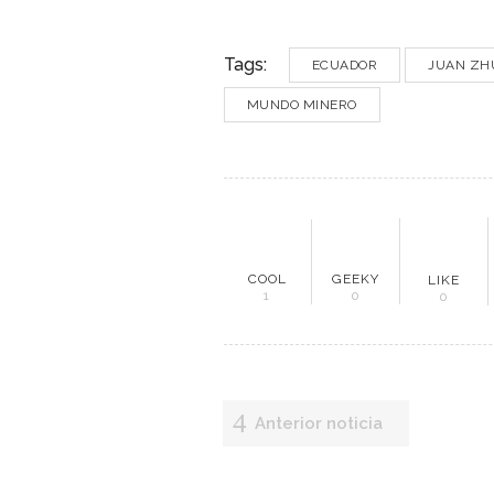
Tags:
ECUADOR
JUAN ZH
MUNDO MINERO
ME
COOL
GEEKY
LIKE
1
0
0
Inici
Mun
Anterior noticia
Noti
Entr