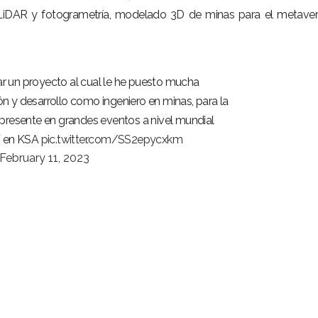
a LiDAR y fotogrametría, modelado 3D de minas para el metave
ar un proyecto al cual le he puesto mucha
ón y desarrollo como ingeniero en minas, para la
o presente en grandes eventos a nivel mundial
 en KSA
pic.twitter.com/SS2epycxkm
February 11, 2023