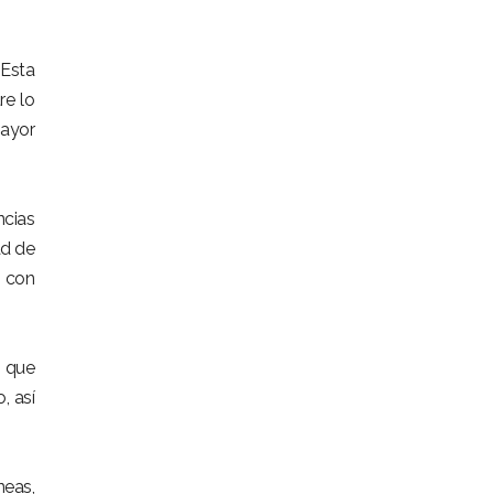
 Esta
re lo
mayor
cias
ad de
s con
 que
, así
neas,