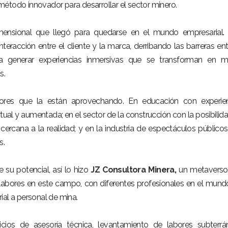
étodo innovador para desarrollar el sector minero.
mensional que llegó para quedarse en el mundo empresarial.
teracción entre el cliente y la marca, derribando las barreras ent
o a generar experiencias inmersivas que se transforman en 
s.
tores que la están aprovechando. En educación con experien
irtual y aumentada; en el sector de la construcción con la posibilid
cercana a la realidad; y en la industria de espectáculos público
s.
e su potencial, así lo hizo
JZ Consultora Minera
,
un metaverso
 labores en este campo, con diferentes profesionales en el mundo
ial a personal de mina.
icios de asesoría técnica, levantamiento de labores subterrá