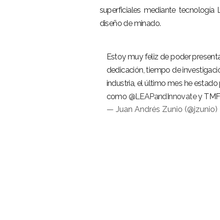
superficiales mediante tecnologí
diseño de minado.
Estoy muy feliz de poder present
dedicación, tiempo de investigaci
industria, el último mes he estad
como
@LEAPandInnovate
y TMF
— Juan Andrés Zunio (@jzunio)