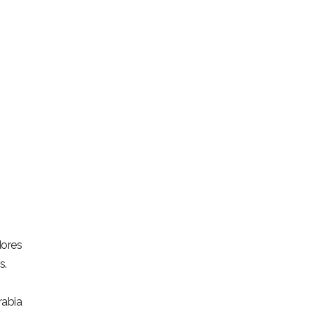
ores
s.
rabia