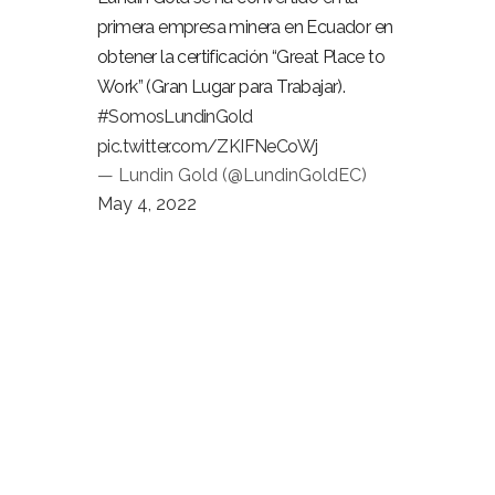
primera empresa minera en Ecuador en
obtener la certificación “Great Place to
Work” (Gran Lugar para Trabajar).
#SomosLundinGold
pic.twitter.com/ZKIFNeCoWj
— Lundin Gold (@LundinGoldEC)
May 4, 2022