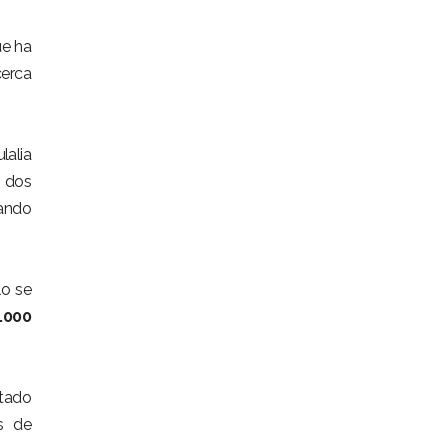
ue ha
cerca
lalia
o dos
rando
lo se
.000
stado
os de