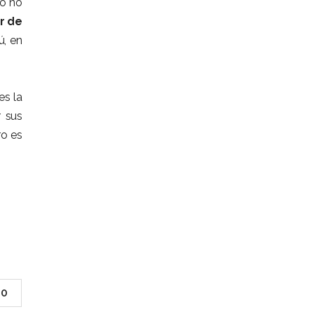
to no
r de
ú, en
es la
 sus
ro es
0