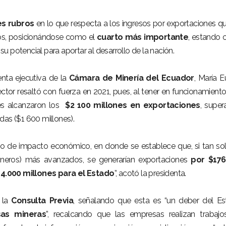
es rubros
en lo que respecta a los ingresos por exportaciones q
años, posicionándose como el
cuarto más importante
, estando 
 potencial para aportar al desarrollo de la nación.
enta ejecutiva de la
Cámara de Minería del Ecuador
, María Eu
sector resaltó con fuerza en 2021, pues, al tener en funcionamient
nes alcanzaron los
$2 100 millones en exportaciones
, supe
das ($1 600 millones).
dio de impacto económico, en donde se establece que, si tan so
ineros) más avanzados, se generarían exportaciones
por $176
4.000 millones para el Estado
”, acotó la presidenta.
a la
Consulta Previa
, señalando que esta es “un deber del E
as mineras
”, recalcando que las empresas realizan trabaj