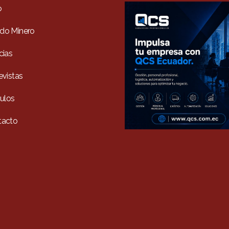
o
do Minero
cias
evistas
culos
tacto