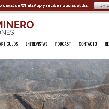
 canal de WhatsApp y recibe noticias al día.
DA C
S
a
ARTÍCULOS
ENTREVISTAS
PODCAST
CONTACTO
RE