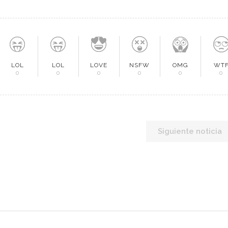
LOL
LOL
LOVE
NSFW
OMG
WT
0
0
0
0
0
0
Siguiente noticia