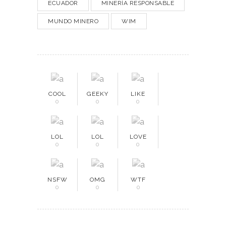
ECUADOR
MINERÍA RESPONSABLE
MUNDO MINERO
WIM
COOL
GEEKY
LIKE
0
0
0
LOL
LOL
LOVE
0
0
0
NSFW
OMG
WTF
0
0
0