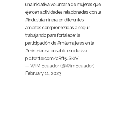
una iniciativa voluntaria de mujeres que
ejercen actividades relacionadas con la
#industriaminera
en diferentes
ámbitos,comprometidas a seguir
trabajando para fortalecer la
participación de
#másmujeres
en la
#mineríaresponsable
e inclusiva.
pic.twitter.com/cRft5JSKrV
— WIM Ecuador (@WimEcuador)
February 11, 2023