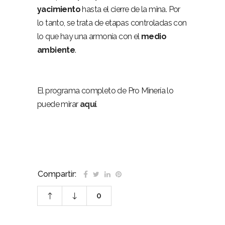
yacimiento
hasta el cierre de la mina. Por
lo tanto, se trata de etapas controladas con
lo que hay una armonía con el
medio
ambiente
.
Pro Minería Empleabilidad industria jóvenes
Pro Minería Empleabilidad industria jóvenes
El programa completo de Pro Minería lo
puede mirar
aquí
.
Compartir:
0