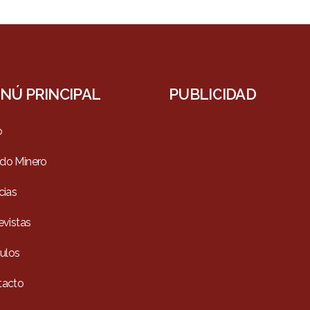
NÚ PRINCIPAL
PUBLICIDAD
o
do Minero
cias
evistas
culos
tacto