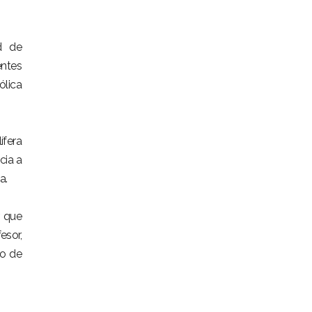
d de
entes
ólica
ífera
cia a
a.
r que
esor,
so de