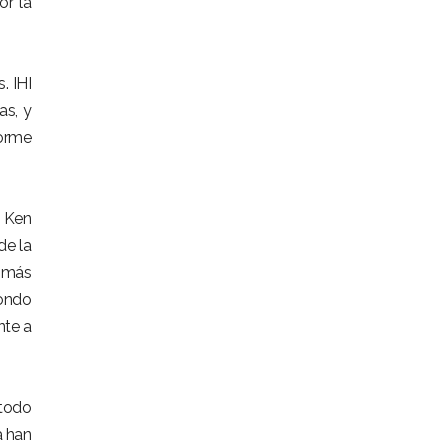
or la
. IHI
as, y
norme
g Ken
de la
s más
fondo
nte a
etodo
a han