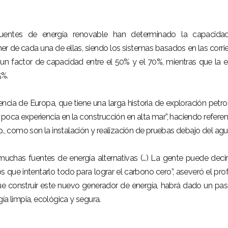
uentes de energía renovable han determinado la capacida
r de cada una de ellas, siendo los sistemas basados en las corri
 un factor de capacidad entre el 50% y el 70%, mientras que la e
5%.
encia de Europa, que tiene una larga historia de exploración petrol
 poca experiencia en la construcción en alta mar”, haciendo referen
p., como son la instalación y realización de pruebas debajo del agu
uchas fuentes de energía alternativas (…) La gente puede deci
 que intentarlo todo para lograr el carbono cero”, aseveró el prof
e construir este nuevo generador de energía, habrá dado un pa
ía limpia, ecológica y segura.