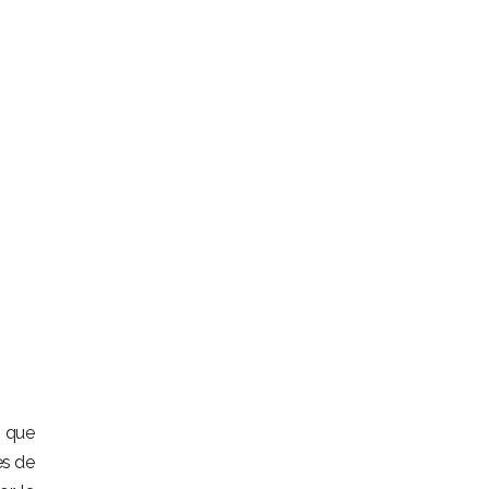
o que
es de