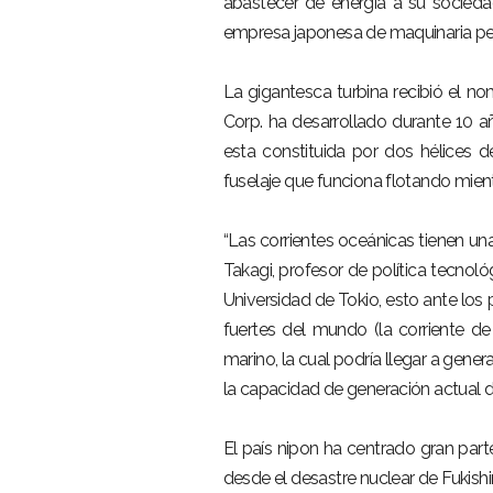
abastecer de energía a su sociedad
empresa japonesa de maquinaria pe
La gigantesca turbina recibió el no
Corp. ha desarrollado durante 10 a
esta constituida por dos hélices 
fuselaje que funciona flotando mien
“Las corrientes oceánicas tienen un
Takagi, profesor de política tecnol
Universidad de Tokio, esto ante los 
fuertes del mundo (la corriente de
marino, la cual podría llegar a gener
la capacidad de generación actual de
El país nipon ha centrado gran part
desde el desastre nuclear de Fukish