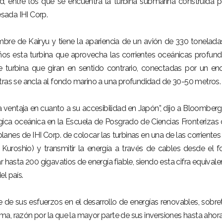
, entre los que se encuentra la turbina submarina construida p
sada IHI Corp.
mbre de Kairyu y tiene la apariencia de un avión de 330 toneladas
ños esta turbina que aprovecha las corrientes oceánicas profund
de turbina que giran en sentido contrario, conectadas por un e
tras se ancla al fondo marino a una profundidad de 30-50 metros.
a ventaja en cuanto a su accesibilidad en Japón”, dijo a Bloomber
ógica oceánica en la Escuela de Posgrado de Ciencias Fronterizas 
planes de IHI Corp. de colocar las turbinas en una de las corriente
 Kuroshio) y transmitir la energía a través de cables desde el 
ar hasta 200 gigavatios de energía fiable, siendo esta cifra equivale
l país.
e de sus esfuerzos en el desarrollo de energías renovables, sobr
ima, razón por la que la mayor parte de sus inversiones hasta ahor