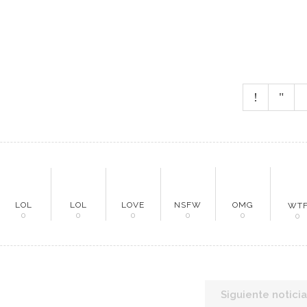
LOL
LOL
LOVE
NSFW
OMG
WT
0
0
0
0
0
0
Siguiente noticia