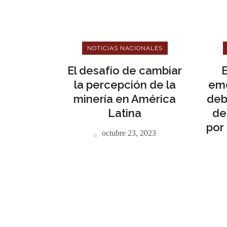
NOTICIAS NACIONALES
El desafío de cambiar
la percepción de la
eme
minería en América
deb
Latina
de
por
octubre 23, 2023
ME
Inici
Mun