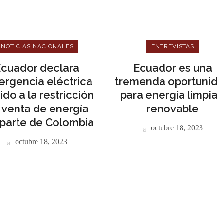
NOTICIAS NACIONALES
ENTREVISTAS
Ecuador declara
Ecuador es una
rgencia eléctrica
tremenda oportuni
ido a la restricción
para energía limpia
 venta de energía
renovable
 parte de Colombia
octubre 18, 2023
octubre 18, 2023
NÚ PRINCIPAL
PUBLICIDAD
o
do Minero