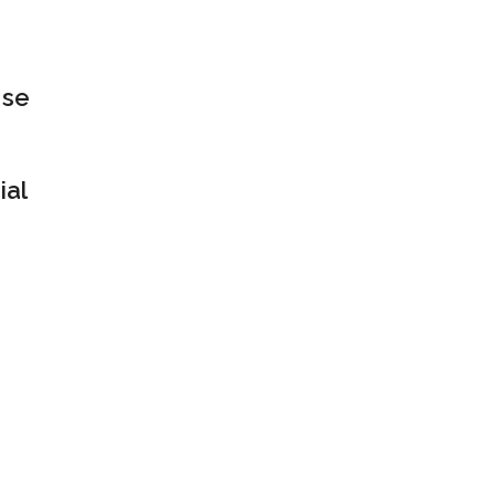
 se
ial