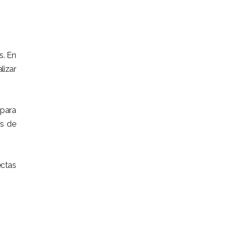
s. En
lizar
 para
es de
ectas