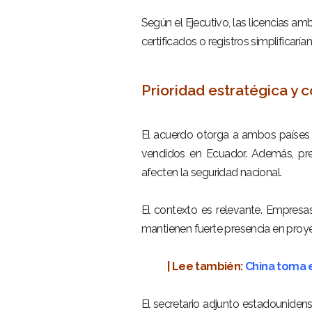
–
Según el Ejecutivo, las licencias a
certificados o registros simplificaría
–
Prioridad estratégica y c
–
El acuerdo otorga a ambos países l
vendidos en Ecuador. Además, pre
afecten la seguridad nacional.
–
El contexto es relevante. Empres
mantienen fuerte presencia en proy
–
| Lee también:
China toma e
–
El secretario adjunto estadounidens