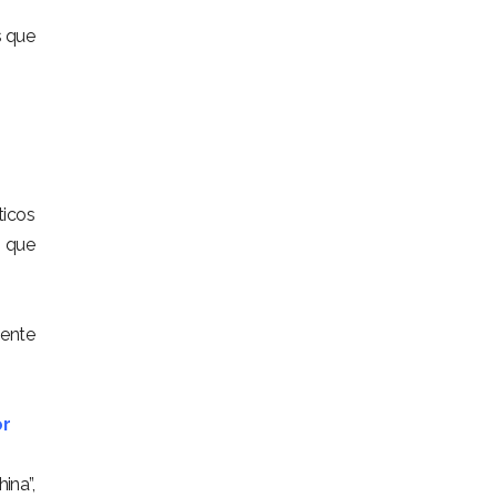
s que
ticos
s que
iente
or
ina”,