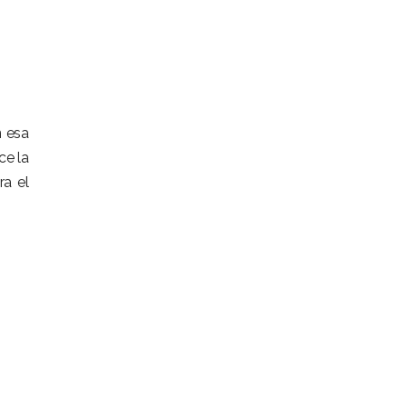
n esa
ce la
ra el