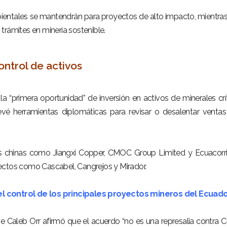
mbientales se mantendrán para proyectos de alto impacto, mientra
n trámites en minería sostenible.
ontrol de activos
a “primera oportunidad” de inversión en activos de minerales crí
vé herramientas diplomáticas para revisar o desalentar venta
as chinas como
Jiangxi Copper
,
CMOC Group Limited
y
Ecuacorr
ectos como Cascabel, Cangrejos y Mirador.
l control de los principales proyectos mineros del Ecuad
e Caleb Orr afirmó que el acuerdo “no es una represalia contra Ch