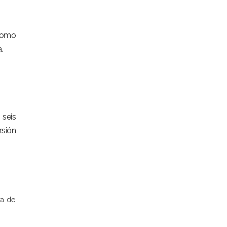
 como
.
 seis
rsión
ta de