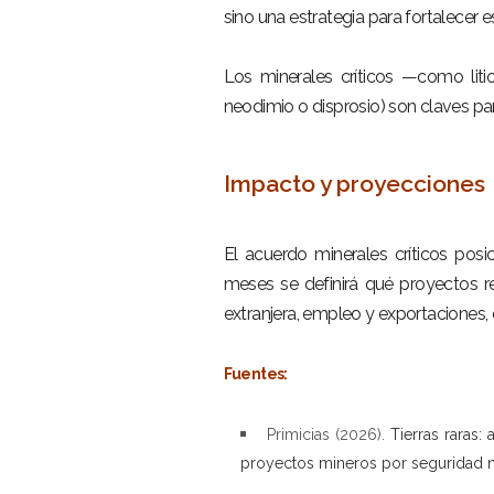
sino una estrategia para fortalecer es
–
Los minerales críticos —como liti
neodimio o disprosio) son claves pa
–
Impacto y proyecciones
–
El acuerdo minerales críticos pos
meses se definirá qué proyectos rec
extranjera, empleo y exportaciones, 
–
Fuentes:
–
Primicias (2026).
Tierras raras
proyectos mineros por seguridad n
–