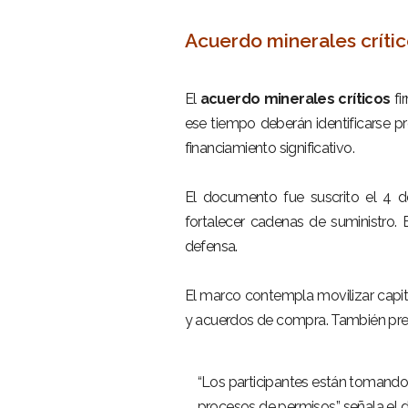
–
Acuerdo minerales crític
–
El
acuerdo minerales críticos
fi
ese tiempo deberán identificarse pro
financiamiento significativo.
–
El documento fue suscrito el 4 d
fortalecer cadenas de suministro.
defensa.
–
El marco contempla movilizar capita
y acuerdos de compra. También prev
–
“Los participantes están tomando m
procesos de permisos”, señala el