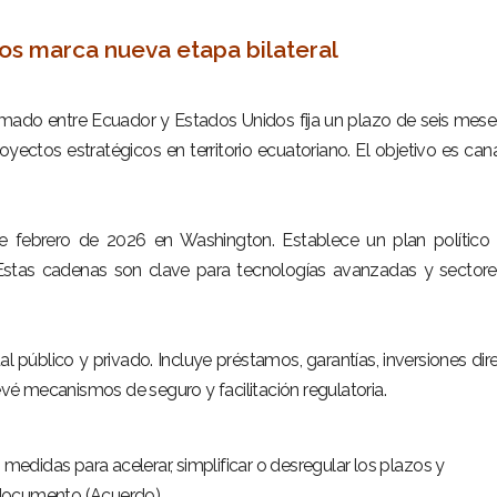
os marca nueva etapa bilateral
rmado entre Ecuador y Estados Unidos fija un plazo de seis mese
yectos estratégicos en territorio ecuatoriano. El objetivo es cana
e febrero de 2026 en Washington. Establece un plan político
 Estas cadenas son clave para tecnologías avanzadas y sector
l público y privado. Incluye préstamos, garantías, inversiones dir
é mecanismos de seguro y facilitación regulatoria.
edidas para acelerar, simplificar o desregular los plazos y
 documento (Acuerdo).