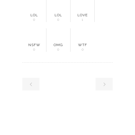
LOL
LOL
LOVE
0
0
1
NSFW
OMG
WTF
0
0
0