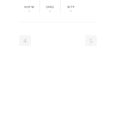
NSFW
OMG
WTF
0
0
0