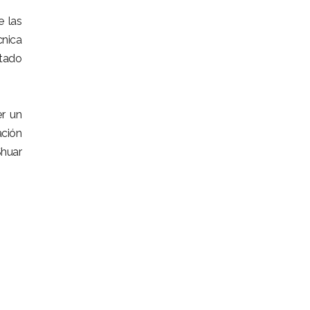
e las
cnica
stado
er un
ación
Shuar