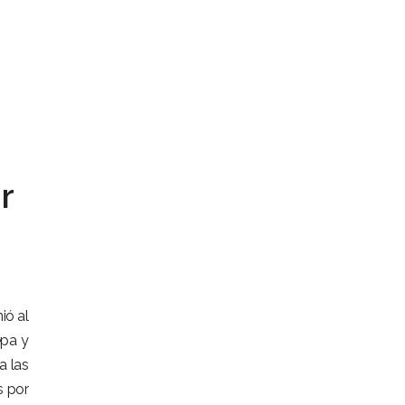
r
ió al
epa y
a las
s por