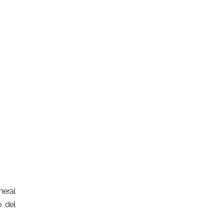
neral
o del