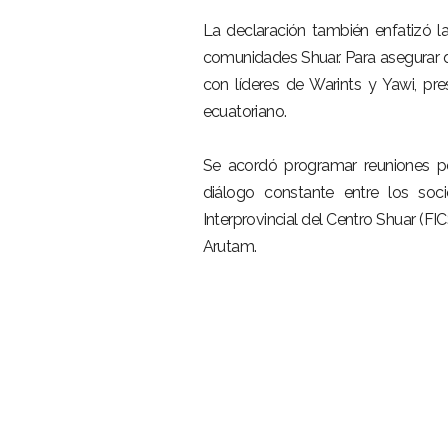
La declaración también enfatizó la
comunidades Shuar. Para asegurar q
con líderes de Warints y Yawi, pr
ecuatoriano.
Se acordó programar reuniones pe
diálogo constante entre los soc
Interprovincial del Centro Shuar (FI
Arutam.