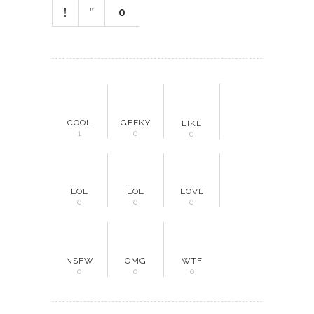
0
COOL
GEEKY
LIKE
1
0
0
LOL
LOL
LOVE
0
0
0
NSFW
OMG
WTF
0
0
0