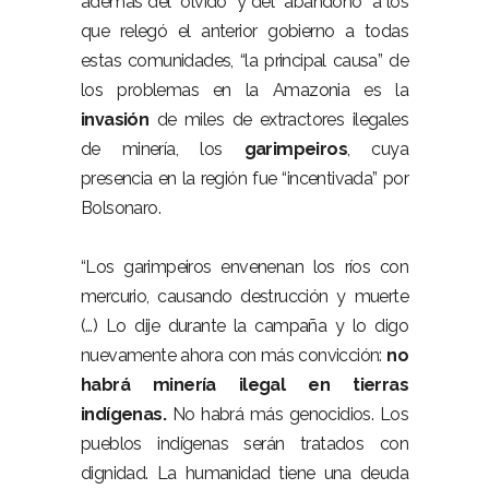
además del “olvido” y del “abandono” a los
que relegó el anterior gobierno a todas
estas comunidades, “la principal causa” de
los problemas en la Amazonia es la
invasión
de miles de extractores ilegales
de minería, los
garimpeiros
, cuya
presencia en la región fue “incentivada” por
Bolsonaro.
“Los garimpeiros envenenan los ríos con
mercurio, causando destrucción y muerte
(…) Lo dije durante la campaña y lo digo
nuevamente ahora con más convicción:
no
habrá minería ilegal en tierras
indígenas.
No habrá más genocidios. Los
pueblos indígenas serán tratados con
dignidad. La humanidad tiene una deuda