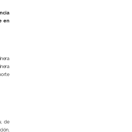
ncia
e en
nera
inera
porte
u, de
ción,