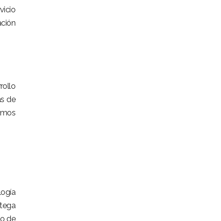
vicio
ción
rollo
ás de
cemos
logía
rtega
so de