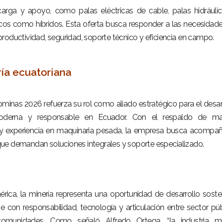
arga y apoyo, como palas eléctricas de cable, palas hidráuli
cos como híbridos. Esta oferta busca responder a las necesidad
roductividad, seguridad, soporte técnico y eficiencia en campo.
ría ecuatoriana
minas 2026 refuerza su rol como aliado estratégico para el desar
oderna y responsable en Ecuador. Con el respaldo de ma
l y experiencia en maquinaria pesada, la empresa busca acompañ
ue demandan soluciones integrales y soporte especializado.
ca, la minería representa una oportunidad de desarrollo soste
e con responsabilidad, tecnología y articulación entre sector púb
comunidades. Como señaló Alfredo Ortega, “la industria mi