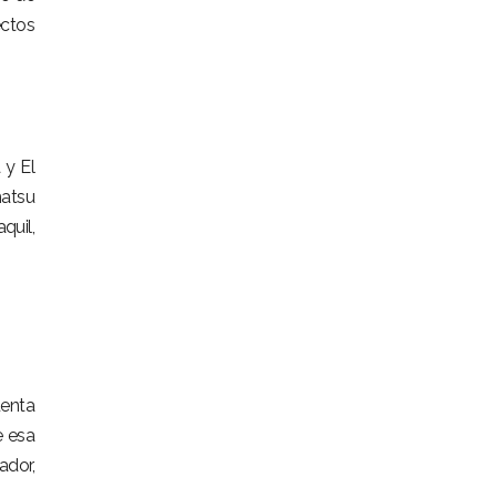
ectos
 y El
matsu
quil,
uenta
e esa
dor,