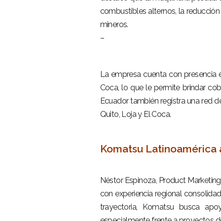
combustibles alternos, la reducció
mineros.
–
–
La empresa cuenta con presencia en
Coca, lo que le permite brindar co
Ecuador también registra una red de
Quito, Loja y El Coca.
–
Komatsu Latinoamérica 
–
Néstor Espinoza, Product Marketin
con experiencia regional consolida
trayectoria, Komatsu busca apo
especialmente frente a proyectos d