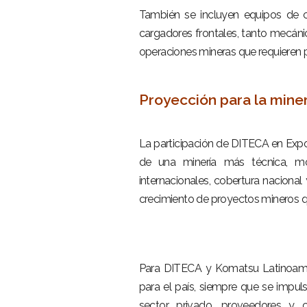
También se incluyen equipos de c
cargadores frontales, tanto mecáni
operaciones mineras que requieren p
–
Proyección para la mine
–
La participación de DITECA en Expo
de una minería más técnica, m
internacionales, cobertura naciona
crecimiento de proyectos mineros q
–
–
Para DITECA y Komatsu Latinoaméri
para el país, siempre que se impuls
sector privado, proveedores y 