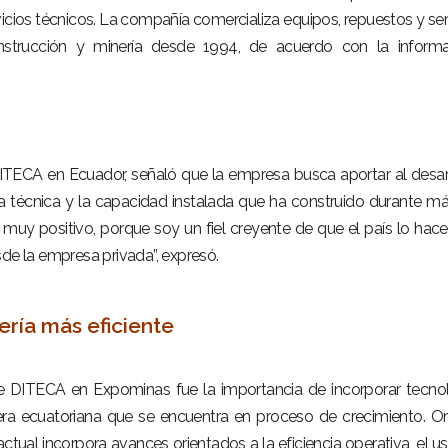
rvicios técnicos. La compañía comercializa equipos, repuestos y ser
nstrucción y minería desde 1994, de acuerdo con la informa
ITECA en Ecuador, señaló que la empresa busca aportar al desar
ia técnica y la capacidad instalada que ha construido durante m
 muy positivo, porque soy un fiel creyente de que el país lo ha
sde la empresa privada”, expresó.
ría más eficiente
e DITECA en Expominas fue la importancia de incorporar tecno
nera ecuatoriana que se encuentra en proceso de crecimiento. O
tual incorpora avances orientados a la eficiencia operativa, el u