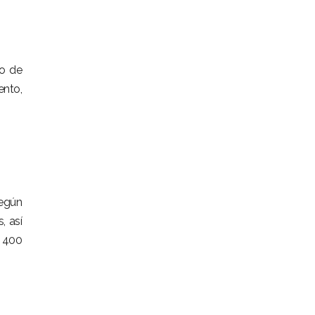
lo de
ento,
Según
, así
a 400