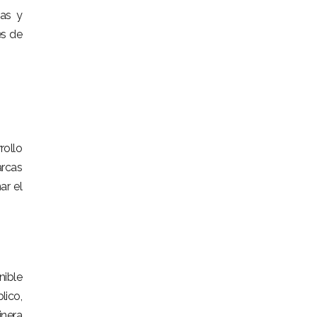
cas y
es de
rollo
rcas
ar el
nible
lico,
nera