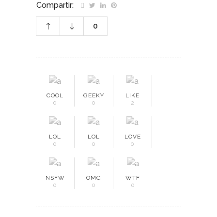
Compartir:
0
COOL
GEEKY
LIKE
0
0
2
LOL
LOL
LOVE
0
0
0
NSFW
OMG
WTF
0
0
0