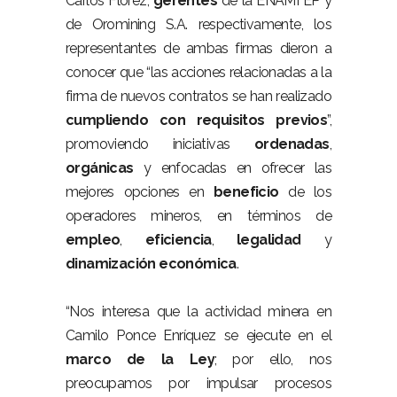
Carlos Florez,
gerentes
de la ENAMI EP y
de Oromining S.A. respectivamente, los
representantes de ambas firmas dieron a
conocer que “las acciones relacionadas a la
firma de nuevos contratos se han realizado
cumpliendo con requisitos previos
”,
promoviendo iniciativas
ordenadas
,
orgánicas
y enfocadas en ofrecer las
mejores opciones en
beneficio
de los
operadores mineros, en términos de
empleo
,
eficiencia
,
legalidad
y
dinamización económica
.
“Nos interesa que la actividad minera en
Camilo Ponce Enríquez se ejecute en el
marco de la Ley
; por ello, nos
preocupamos por impulsar procesos