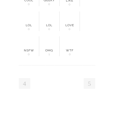
COOL
GEEKY
LIKE
0
0
0
LOL
LOL
LOVE
0
0
0
NSFW
OMG
WTF
0
1
0