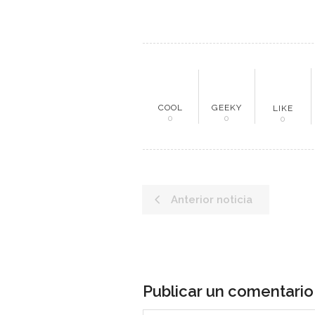
ME
COOL
GEEKY
LIKE
0
0
0
Inici
Mun
Anterior noticia
Noti
Entr
Artí
Publicar un comentario
Con