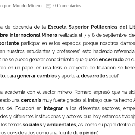
do por:
Mundo Minero
0 Comentarios
cta de docencia de la
Escuela Superior Politécnica del Lit
re Internacional Minera
realizada el 7 y 8 de septiembre, de
portante
participar en estos espacios, porque nosotros damo
zan nuestros estudiantes y profesores”, esto haciendo referencia
es no se puede generar conocimiento que quede
encerrado
en c
 en un papel, en una tesis o proyecto de titulación, se tien
rlo
, para
generar cambios
y aporte al
desarrollo
social”.
 la academia con el sector minero, Romero expresó que ha si
nerado una
cercanía
muy fuerte gracias al trabajo que ha hecho
nas del Ecuador) en
integrar
a los diferentes sectores, empr
des y diferentes instituciones y actores que hoy estamos traba
n los temas
sociales
y
ambientales
, así como su papel dentro d
omos considerados como una fuente de
opinión
”.