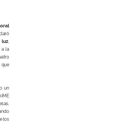
oral
claró
s
luz
,
 a la
uatro
e que
do un
 AIME
esas,
jando
e los