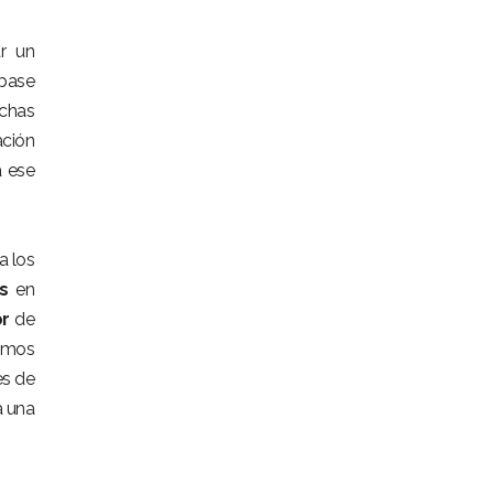
ar un
 base
uchas
ación
 ese
a los
s
en
r
de
omos
es de
a una