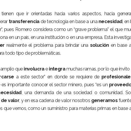
 tienen que ir orientadas hacia varios aspectos, hacia gener
erar
transferencia
de tecnología en base a una
necesidad
, en
or”, pues Romero considera como un “grave problema” el que m
ona en un país, en una institución o en una empresa. Esta investig
er
realmente el problema para brindar una
solución
en base a
ra todo tipo de problemáticas.
 amplio que
involucra
e
integra
muchas ramas, por lo que invito 
rcarse
a este sector” en donde se requiere de
profesionale
e es importante conocer el sector minero, pues “es un
proveedo
necesidad
, una demanda de una sociedad o comunidad. S
de valor
, y en esa cadena de valor nosotros
generamos
fuent
os que vernos, como un suministro para materias primas en base 