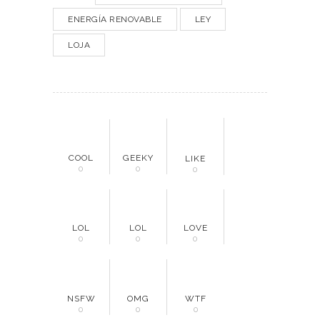
ENERGÍA RENOVABLE
LEY
LOJA
COOL
GEEKY
LIKE
0
0
0
LOL
LOL
LOVE
0
0
0
NSFW
OMG
WTF
0
0
0