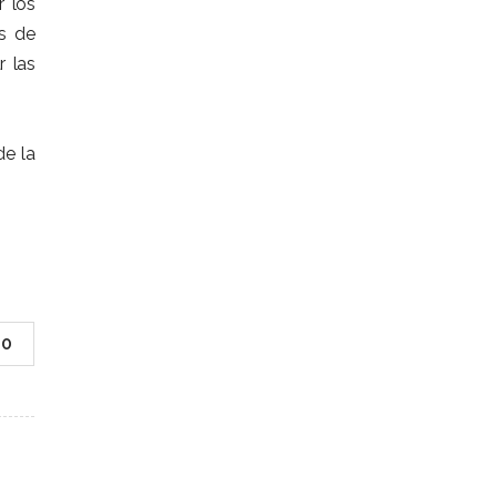
r los
es de
r las
de la
0