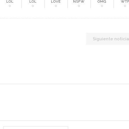
LOL
LOL
LOVE
NSFW
OMG
WT
0
0
0
0
0
0
NÚ PRINCIPAL
PUBLICIDAD
o
Siguiente noticia
do Minero
cias
evistas
culos
tacto