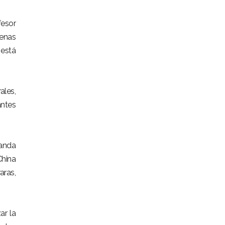
fesor
denas
 está
ales,
antes
manda
China
aras,
ar la