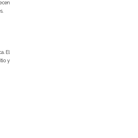
recen
s.
a. El
tio y