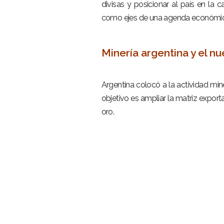
divisas y posicionar al país en la c
como ejes de una agenda económica
–
Minería argentina y el n
–
Argentina colocó a la actividad min
objetivo es ampliar la matriz export
oro.
–