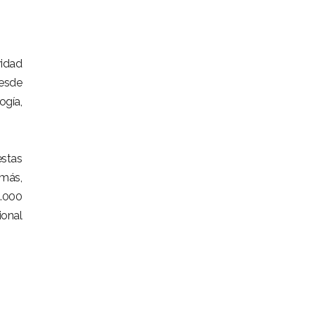
ridad
desde
ogía,
estas
emás,
4.000
onal