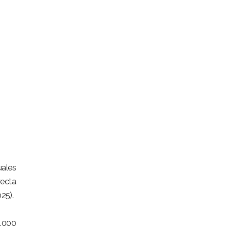
uales
yecta
25).
3.000