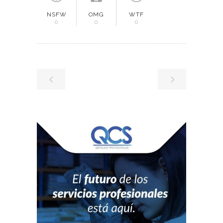
NSFW
OMG
WTF
0
0
0