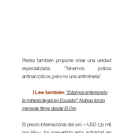
–
Piedra también propone crear una unidad
especializada: “Tenemos policía
antinarcóticos, pero no una antiminería”.
–
| Lee también
:
“Estamos enterrando
la minería ilegal en Ecuador”: Noboa lanza
mensaje firme desde El Oro
–
El precio internacional del oro —USD 131 mil
por kilo— ha convertido esta actividad en