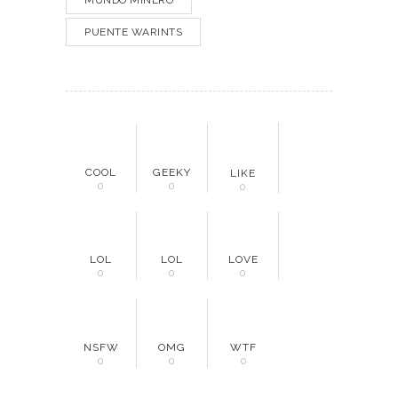
MUNDO MINERO
PUENTE WARINTS
COOL
GEEKY
LIKE
0
0
0
LOL
LOL
LOVE
0
0
0
NSFW
OMG
WTF
0
0
0