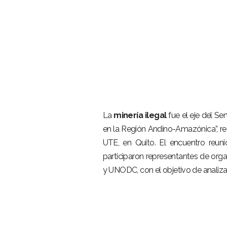
–
La
minería ilegal
fue el eje del Se
en la Región Andino-Amazónica”, rea
UTE, en Quito. El encuentro reuni
participaron representantes de or
y UNODC, con el objetivo de analiz
–