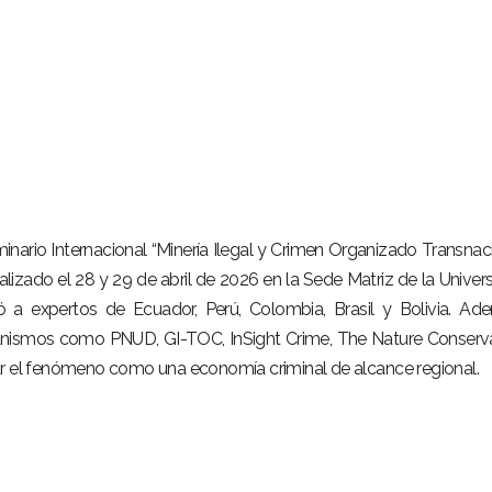
minario Internacional “Minería Ilegal y Crimen Organizado Transnac
lizado el 28 y 29 de abril de 2026 en la Sede Matriz de la Univer
ó a expertos de Ecuador, Perú, Colombia, Brasil y Bolivia. Ad
ganismos como PNUD, GI-TOC, InSight Crime, The Nature Conser
ar el fenómeno como una economía criminal de alcance regional.