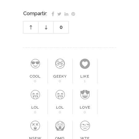
Compartir:
0
COOL
GEEKY
LIKE
0
0
1
LOL
LOL
LOVE
0
0
0
NSFW
OMG
WTF