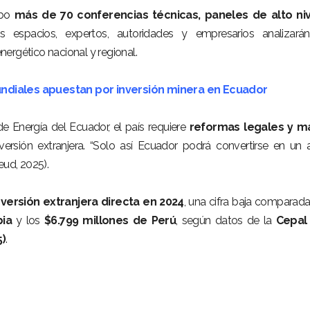
abo
más de 70 conferencias técnicas, paneles de alto niv
s espacios, expertos, autoridades y empresarios analizarán
ergético nacional y regional.
ndiales apuestan por inversión minera en Ecuador
e Energía del Ecuador, el país requiere
reformas legales y m
versión extranjera. “Solo así Ecuador podrá convertirse en un 
eud, 2025).
versión extranjera directa en 2024
, una cifra baja comparad
bia
y los
$6.799 millones de Perú
, según datos de la
Cepal 
5)
.