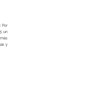
. Por
5
, un
í, más
gas y