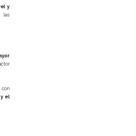
el y
 las
ayor
actor
a con
y el