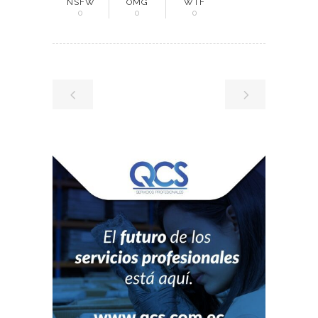
NSFW
OMG
WTF
0
0
0