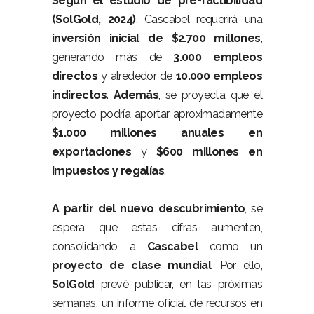
Según el estudio de pre-factibilidad
(SolGold, 2024)
, Cascabel requerirá una
inversión inicial de $2.700 millones
,
generando más de
3.000 empleos
directos
y alrededor de
10.000 empleos
indirectos
.
Además
, se proyecta que el
proyecto podría aportar aproximadamente
$1.000 millones anuales en
exportaciones
y
$600 millones en
impuestos y regalías
.
–
A partir del nuevo descubrimiento
, se
espera que estas cifras aumenten,
consolidando a
Cascabel
como un
proyecto de clase mundial
. Por ello,
SolGold
prevé publicar, en las próximas
semanas, un informe oficial de recursos en