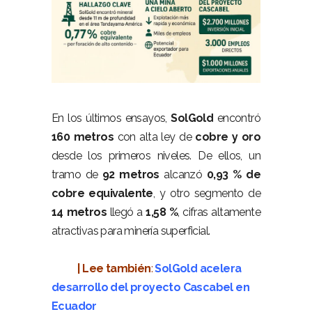
–
En los últimos ensayos,
SolGold
encontró
160 metros
con alta ley de
cobre y oro
desde los primeros niveles. De ellos, un
tramo de
92 metros
alcanzó
0,93 % de
cobre equivalente
, y otro segmento de
14 metros
llegó a
1,58 %
, cifras altamente
atractivas para minería superficial.
–
| Lee también
:
SolGold acelera
desarrollo del proyecto Cascabel en
Ecuador