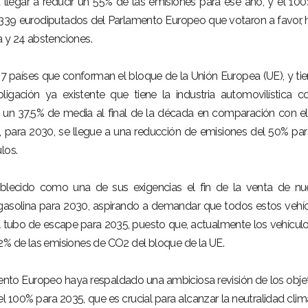
llegar a reducir un 55% de las emisiones para ese año, y el 10
339 eurodiputados del Parlamento Europeo que votaron a favor,
a y 24 abstenciones.
7 países que conforman el bloque de la Unión Europea (UE), y tie
ligación ya existente que tiene la industria automovilística c
un 37,5% de media al final de la década en comparación con e
e, para 2030, se llegue a una reducción de emisiones del 50% par
los.
ablecido como una de sus exigencias el fin de la venta de n
 gasolina para 2030, aspirando a demandar que todos estos vehí
 tubo de escape para 2035, puesto que, actualmente los vehícul
2% de las emisiones de CO2 del bloque de la UE.
nto Europeo haya respaldado una ambiciosa revisión de los obje
 100% para 2035, que es crucial para alcanzar la neutralidad clim