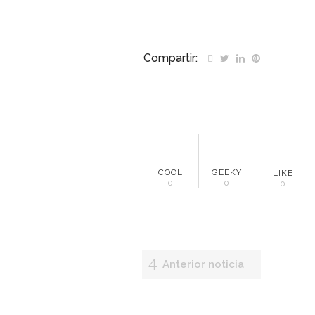
Compartir:
ME
COOL
GEEKY
LIKE
0
0
0
Inici
Mun
Anterior noticia
Noti
Entr