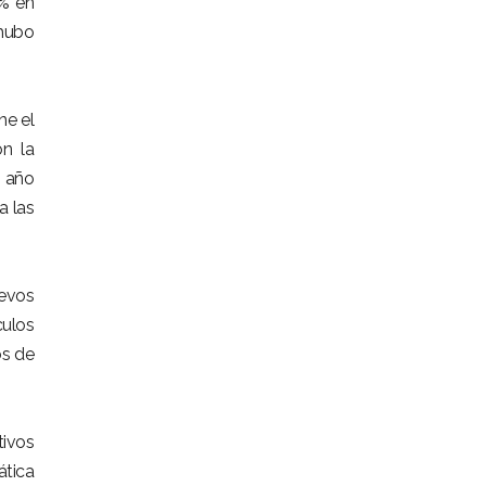
0% en
 hubo
ne el
on la
l año
a las
uevos
culos
os de
tivos
ática