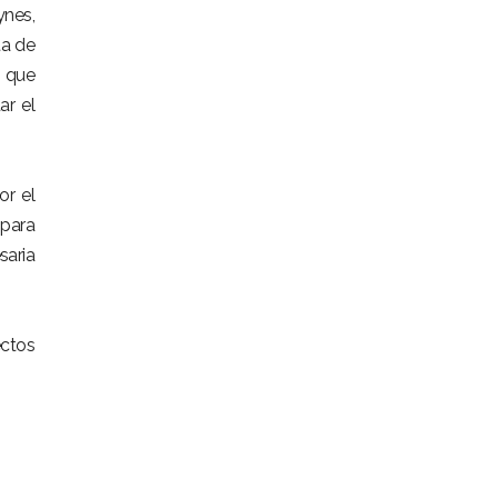
ynes,
ta de
s que
ar el
or el
 para
saria
ectos