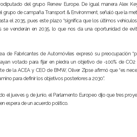
urodiputado del grupo Renew Europe. De igual manera Alex Ke
del grupo de campaña Transport & Environment, señaló que la me
sta el 2035, pues este plazo “significa que los últimos vehículo
s se venderán en 2035, lo que nos da una oportunidad de evit
pea de Fabricantes de Automóviles expresó su preocupación “p
ayan votado para fijar en piedra un objetivo de -100% de CO2
ente de la ACEA y CEO de BMW, Oliver Zipse afirmó que “es nece
mino para definir los objetivos posteriores a 2030”.
 el jueves 9 de junio, el Parlamento Europeo dijo que tres proy
 en espera de un acuerdo político.