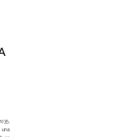
A
2035,
o una