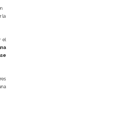
en
 la
 el
una
ase
res
una