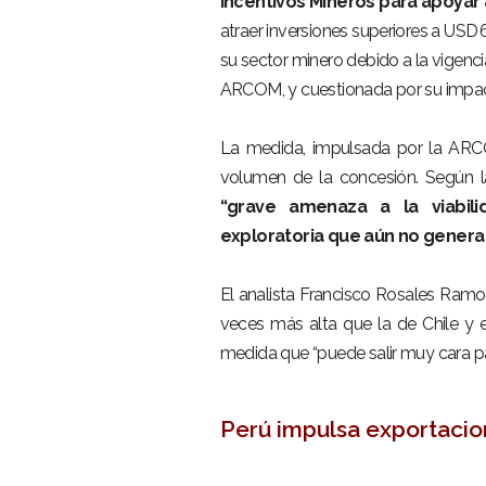
Incentivos Mineros para apoyar 
atraer inversiones superiores a USD 
su sector minero debido a la vigenci
ARCOM, y cuestionada por su impact
–
La medida, impulsada por la ARC
volumen de la concesión. Según 
“grave amenaza a la viabili
exploratoria que aún no genera
–
El analista Francisco Rosales Ramos
veces más alta que la de Chile y e
medida que “puede salir muy cara pa
Perú impulsa exportacio
–