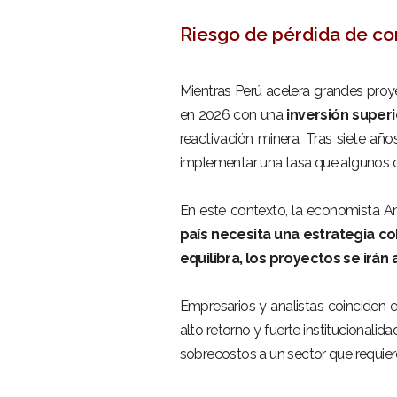
Riesgo de pérdida de co
–
Mientras Perú acelera grandes proy
en 2026 con una
inversión superi
reactivación minera. Tras siete años
implementar una tasa que algunos ca
–
En este contexto, la economista And
país necesita una estrategia co
ME
equilibra, los proyectos se irán
–
Inici
Empresarios y analistas coinciden 
alto retorno y fuerte institucionalid
Mun
sobrecostos a un sector que requier
Noti