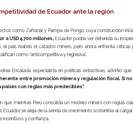
mpetitividad de Ecuador ante la región
ectos como Zafranal y Pampa de Pongo, cuya construcción inicia
or a USD 4.700 millones,
Ecuador podría ver detenida su incipie
, el país reabrió el catastro minero, pero ahora enfrenta críticas 
lifican como “anticompetitiva y regresiva”.
rea Encalada, especialista en políticas extractivas, advirtió que
herente entre promoción minera y regulación fiscal. Si no
NÚ PRINCIPAL
PUBLICIDAD
 a países con reglas más predecibles”.
o
en que, mientras Perú consolida un modelo minero con reglas clar
ad, Ecuador se aleja de la senda de crecimiento sostenible al carga
do Minero
e incentivos y confianza.
cias