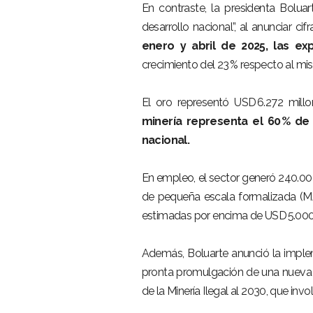
En contraste, la presidenta Bolua
desarrollo nacional”, al anunciar ci
enero y abril de 2025, las ex
crecimiento del 23 % respecto al mis
–
El oro representó USD 6.272 millo
minería representa el 60 % de 
nacional.
–
En empleo, el sector generó 240.000
de pequeña escala formalizada (M
estimadas por encima de USD 5.000
–
Además, Boluarte anunció la impl
pronta promulgación de una nueva le
de la Minería Ilegal al 2030, que invo