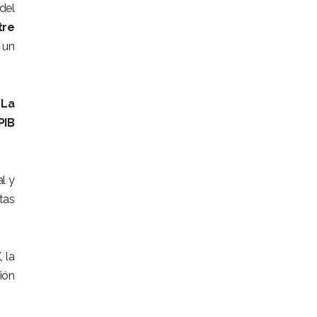
del
tre
 un
.
La
PIB
l y
tas
E
, la
ión