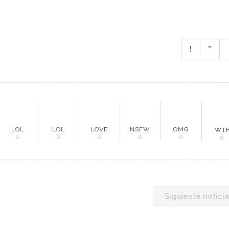
evistas
culos
tacto
LOL
LOL
LOVE
NSFW
OMG
WT
0
0
0
0
0
0
Siguiente noticia
HOS RESERVADOS |
MUNDO MINERO
| POWERED BY
NEURONA STUDIO
| DESA