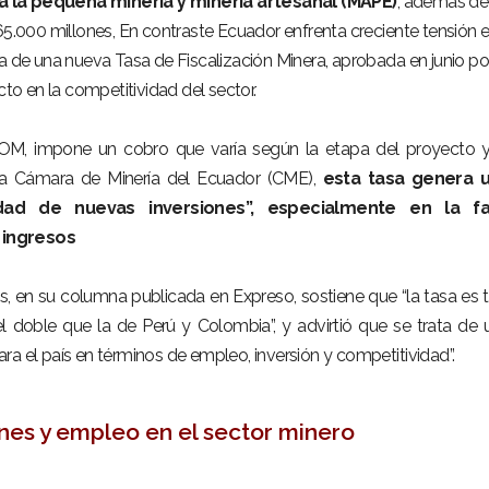
a la pequeña minería y minería artesanal (MAPE)
, además de
65.000 millones, En contraste Ecuador enfrenta creciente tensión 
a de una nueva Tasa de Fiscalización Minera, aprobada en junio por
o en la competitividad del sector.
OM, impone un cobro que varía según la etapa del proyecto y
la Cámara de Minería del Ecuador (CME),
esta tasa genera 
dad de nuevas inversiones”, especialmente en la f
 ingresos
, en su columna publicada en Expreso, sostiene que “la tasa es t
l doble que la de Perú y Colombia”, y advirtió que se trata de 
ra el país en términos de empleo, inversión y competitividad”.
nes y empleo en el sector minero