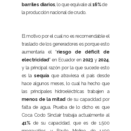
barriles diarios
, lo que equivale al
16%
de
la producción nacional de crudo.
El motivo por el cual no es recomendable el
traslado de los generadores es porque esto
aumentaría el “
riesgo de déficit de
electricidad
” en Ecuador en
2023
y
2024
,
y la principal razón por la que sucede esto
es la
sequía
que atraviesa el país desde
hace algunos meses, lo cual ha hecho que
las principales hidroeléctricas trabajen a
menos de la mitad
de su capacidad por
falta de agua. Prueba de lo dicho es que
Coca Codo Sinclair trabaja actualmente al
41%
de su capacidad, que es de 1.500
megavatios, y Paute Molino, de 1.100