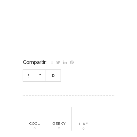
Petroecuador electricidad producción
petróleo Petroecuador electricidad
producción petróleo
Compartir:
0
COOL
GEEKY
LIKE
0
0
0