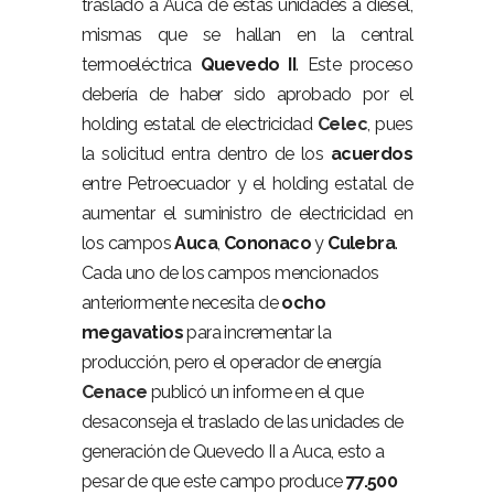
traslado a Auca de estas unidades a diésel,
mismas que se hallan en la central
termoeléctrica
Quevedo II
. Este proceso
debería de haber sido aprobado por el
holding estatal de electricidad
Celec
, pues
la solicitud entra dentro de los
acuerdos
entre Petroecuador y el holding estatal de
aumentar el suministro de electricidad en
los campos
Auca
,
Cononaco
y
Culebra
.
Cada uno de los campos mencionados
anteriormente necesita de
ocho
megavatios
para incrementar la
producción, pero el operador de energía
Cenace
publicó un informe en el que
desaconseja el traslado de las unidades de
generación de Quevedo II a Auca, esto a
pesar de que este campo produce
77.500