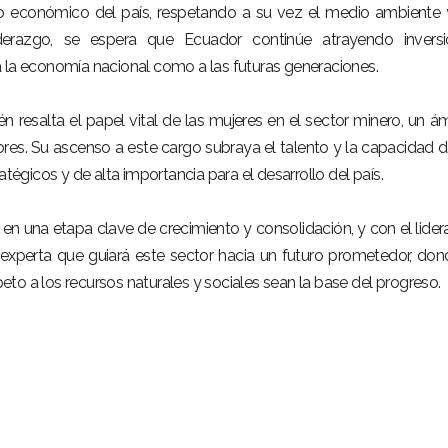
llo económico del país, respetando a su vez el medio ambiente 
derazgo, se espera que Ecuador continúe atrayendo inversi
 la economía nacional como a las futuras generaciones.
 resalta el papel vital de las mujeres en el sector minero, un á
s. Su ascenso a este cargo subraya el talento y la capacidad d
atégicos y de alta importancia para el desarrollo del país.
 en una etapa clave de crecimiento y consolidación, y con el lide
a experta que guiará este sector hacia un futuro prometedor, don
speto a los recursos naturales y sociales sean la base del progreso.