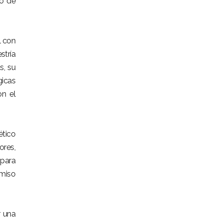
lo de
l con
stría
s, su
gicas
on el
ético
ores,
 para
omiso
r una