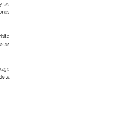
y las
ones
mbito
e las
razgo
de la