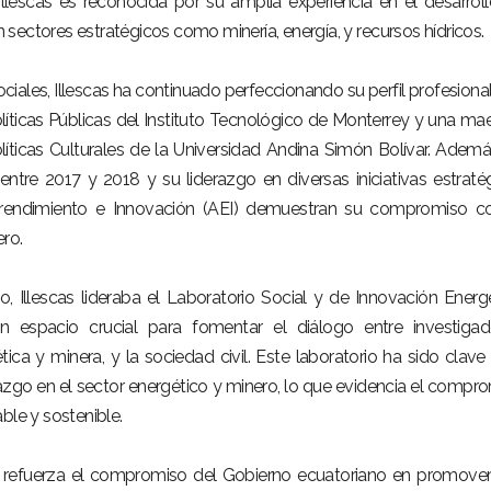
Illescas es reconocida por su amplia experiencia en el desarrol
en sectores estratégicos como minería, energía, y recursos hídricos.
ciales, Illescas ha continuado perfeccionando su perfil profesiona
líticas Públicas del Instituto Tecnológico de Monterrey y una mae
íticas Culturales de la Universidad Andina Simón Bolívar. Ademá
 entre 2017 y 2018 y su liderazgo en diversas iniciativas estraté
prendimiento e Innovación (AEI) demuestran su compromiso c
ero.
 Illescas lideraba el Laboratorio Social y de Innovación Energ
 espacio crucial para fomentar el diálogo entre investigad
tica y minera, y la sociedad civil. Este laboratorio ha sido clave
razgo en el sector energético y minero, lo que evidencia el compr
ble y sostenible.
s refuerza el compromiso del Gobierno ecuatoriano en promove