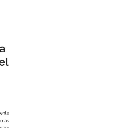
ia
el
iente
e más