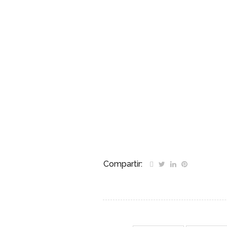
ME
Inici
Compartir:
Mun
Noti
Entr