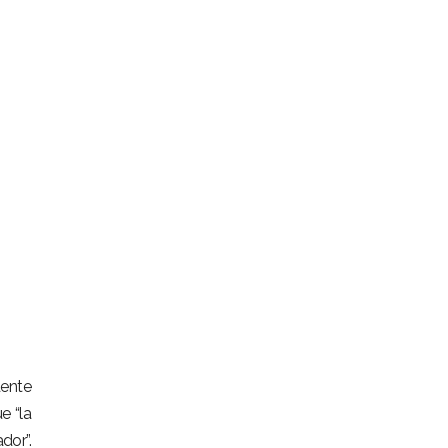
dente
e “la
dor”.