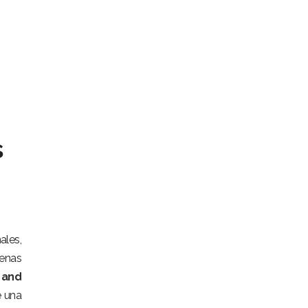
s
ales,
uenas
 and
e una