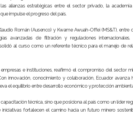
las alianzas estratégicas entre el sector privado, la academia
que impulse el progreso del país.
Claudio Román (Ausenco) y Kwame Awuah-Offei (MS&T), entre o
s avanzadas de filtración y regulaciones internacionales. 
olidó al curso como un referente técnico para el manejo de re
 empresas e instituciones, reafirmó el compromiso del sector m
. Con innovación, conocimiento y colaboración, Ecuador avanza 
a el equilibrio entre desarrollo económico y protección ambienta
 capacitación técnica, sino que posiciona al país como un líder reg
 iniciativas fortalecen el camino hacia un futuro minero sosteni