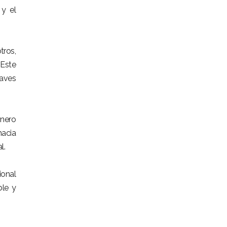
 y el
tros,
Este
laves
inero
hacia
l.
ional
ble y