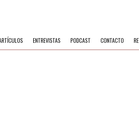
S
a
ARTÍCULOS
ENTREVISTAS
PODCAST
CONTACTO
RE
NÚ PRINCIPAL
PUBLICIDAD