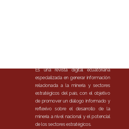
Inici
Mun
Noti
Entr
Artí
Con
Es una revista digital ecuatoriana
especializada en generar información
relacionada a la minería y sectores
estratégicos del país, con el objetivo
de promover un diálogo informado y
reflexivo sobre el desarrollo de la
minería a nivel nacional y el potencial
de los sectores estratégicos.